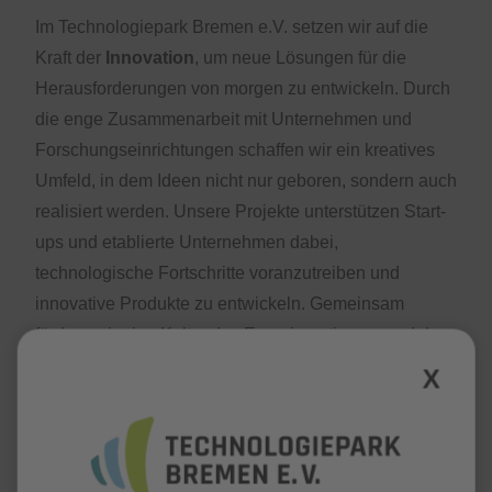
Im Technologiepark Bremen e.V. setzen wir auf die
Kraft der
Innovation
, um neue Lösungen für die
Herausforderungen von morgen zu entwickeln. Durch
die enge Zusammenarbeit mit Unternehmen und
Forschungseinrichtungen schaffen wir ein kreatives
Umfeld, in dem Ideen nicht nur geboren, sondern auch
realisiert werden. Unsere Projekte unterstützen Start-
ups und etablierte Unternehmen dabei,
technologische Fortschritte voranzutreiben und
innovative Produkte zu entwickeln. Gemeinsam
fördern wir eine Kultur des Experimentierens und des
Wissensaustauschs, die den Grundstein für
X
bahnbrechende Entwicklungen legt.
Die
Zukunft
wird heute gestaltet! Im Technologiepark